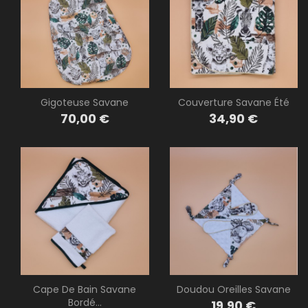
Gigoteuse Savane
Couverture Savane Été
Prix
Prix
70,00 €
34,90 €
Cape De Bain Savane
Doudou Oreilles Savane
Bordé...
Prix
19,90 €