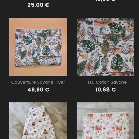
Prix
25,00 €
Couverture Savane Hiver
Tissu Coton Savane
Prix
Prix
49,90 €
10,68 €