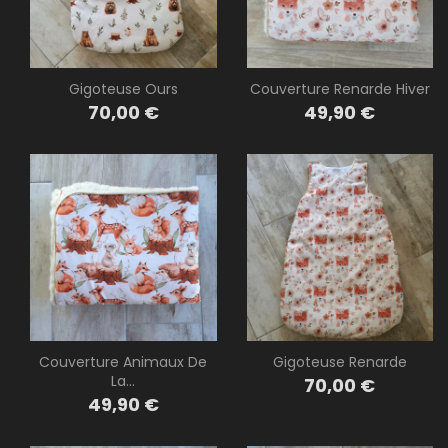
Gigoteuse Ours
Couverture Renarde Hiver
Prix
Prix
70,00 €
49,90 €
Couverture Animaux De
Gigoteuse Renarde
La...
Prix
70,00 €
Prix
49,90 €