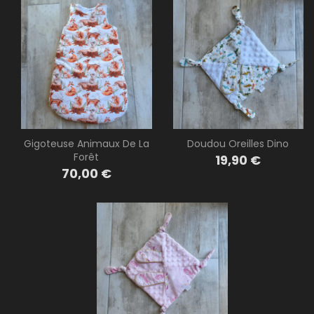
Gigoteuse Animaux De La
Doudou Oreilles Dino
Forêt
Prix
19,90 €
Prix
70,00 €