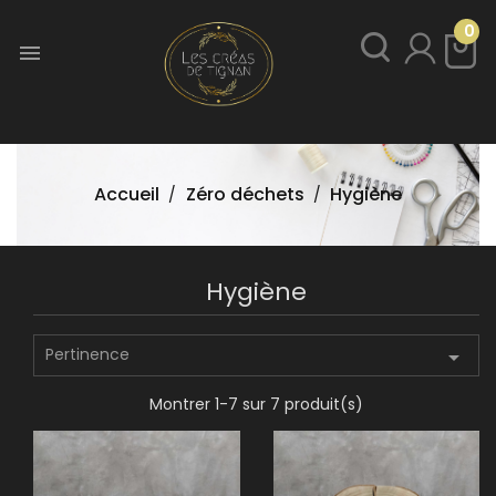
0

Accueil
Zéro déchets
Hygiène
Hygiène
Pertinence

Montrer 1-7 sur 7 produit(s)